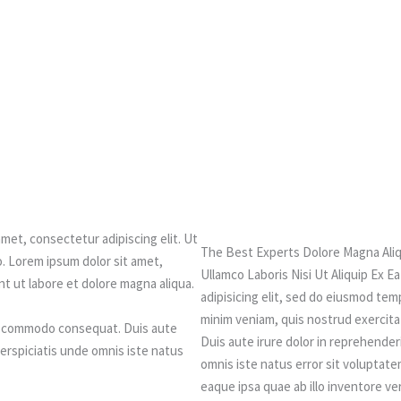
amet, consectetur adipiscing elit. Ut
The Best Experts Dolore Magna Aliq
eo. Lorem ipsum dolor sit amet,
Ullamco Laboris Nisi Ut Aliquip Ex
nt ut labore et dolore magna aliqua.
adipisicing elit, sed do eiusmod tem
minim veniam, quis nostrud exercita
 ea commodo consequat. Duis aute
Duis aute irure dolor in reprehenderi
 perspiciatis unde omnis iste natus
omnis iste natus error sit volupta
eaque ipsa quae ab illo inventore ver