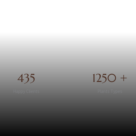
435
1250 +
Happy Clients
Plants Types