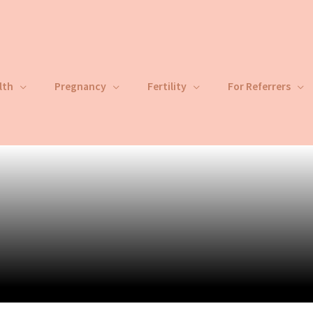
lth
Pregnancy
Fertility
For Referrers