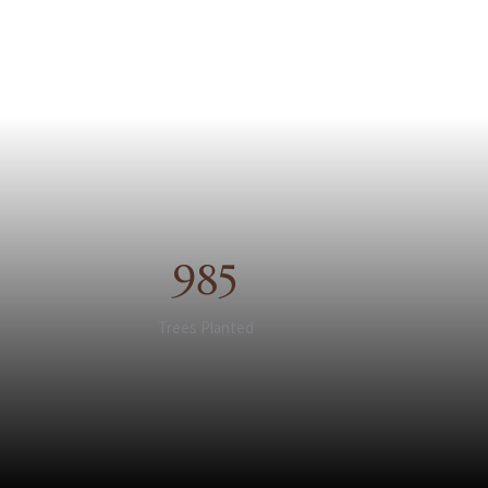
985
Trees Planted