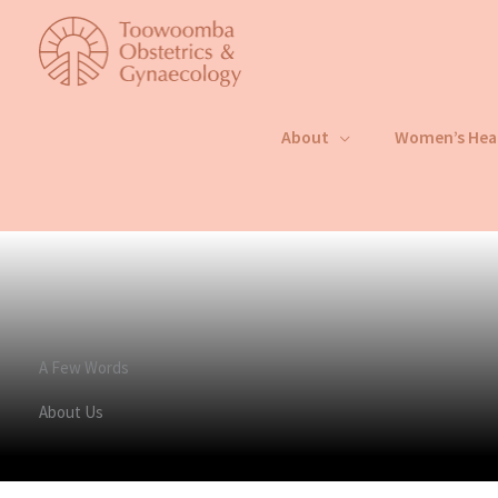
Skip
to
content
About
Women’s Hea
A Few Words
About Us