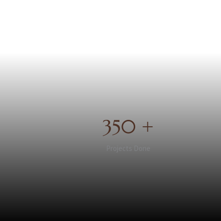
350 +
Projects Done